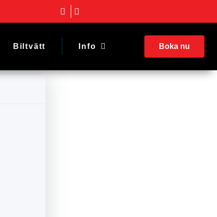
Biltvätt
Info
Boka nu